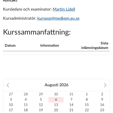
Kontakt
Kursledare och examinator:
Martin Lidell
Kursadministratör:
kursexp@medkem.gu.se
Kurssammanfattning:
Sista
Datum
Information
inlämningsdatum
Kurssammanfattning
Föregående
Augusti
2026
Nä
månad
må
27
Söndag
28
Måndag
29
Tisdag
30
Onsdag
31
Torsdag
1
Fredag
2
Lörda
Kalender
27
28
29
30
31
1
2
Föregående
July
3
Föregående
July
4
Föregående
July
5
Föregående
July
6
Föregående
July
7
August
8
August
9
3
4
5
6
7
8
9
månad
2026
10
August
månad
2026
11
August
månad
2026
12
August
månad
I
2026
13
August
månad
2026
14
August
15
2026
August
16
2026
August
10
11
12
13
14
15
16
August
17
2026
August
18
2026
August
19
2026
dag
August
20
2026
August
21
2026
August
22
2026
August
23
2026
17
18
19
20
21
22
23