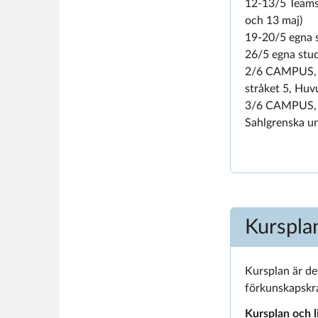
12-13/5 Teams,
och 13 maj)
19-20/5 egna 
26/5 egna stud
2/6 CAMPUS, ex
stråket 5, Huv
3/6 CAMPUS, kl
Sahlgrenska un
Kursplan
Kursplan är de
förkunskapskr
Kursplan och l