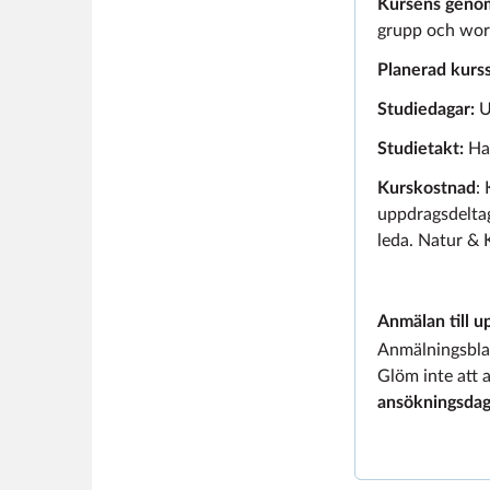
Kursens geno
grupp och wor
Planerad kurss
Studiedagar:
U
Studietakt:
Hal
Kurskostnad
:
uppdragsdelta
leda. Natur & 
Anmälan till u
Anmälningsblan
Glöm inte att 
ansökningsdag: