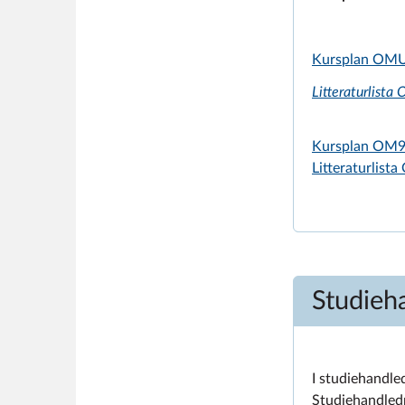
Kursplan OM
Litteraturlist
Kursplan OM
Litteraturlis
Studieh
I studiehandle
Studiehandledn