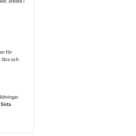
ier, arbete i
en för
 lära och
ldningar.
.
Sista