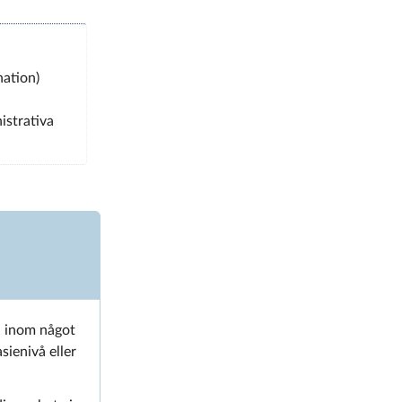
nation)
istrativa
m
en inom något
ienivå eller