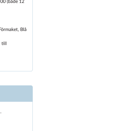
.00 (både 12
Förmaket, Blå
till
.