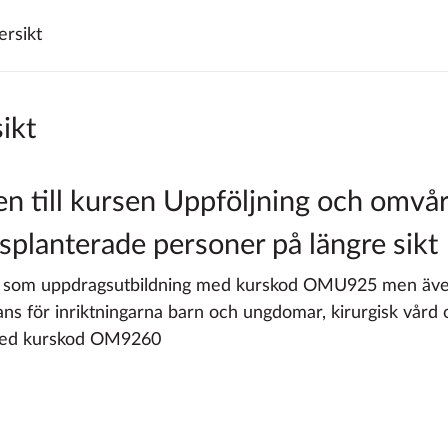
ersikt
ikt
 till kursen Uppföljning och omvå
splanterade personer på längre sikt
 som uppdragsutbildning med kurskod OMU925 men även
ns för inriktningarna barn och ungdomar, kirurgisk vård 
 med kurskod OM9260