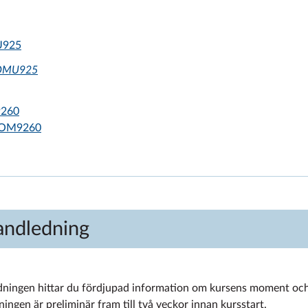
U925
a OMU925
9260
ta OM9260
andledning
dningen hittar du fördjupad information om kursens moment och
ingen är preliminär fram till två veckor innan kursstart.