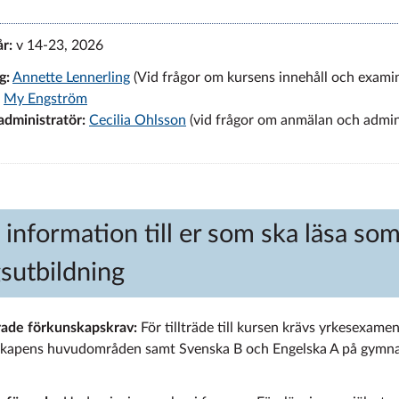
år:
v 14-23, 2026
g:
Annette Lennerling
(Vid frågor om kursens innehåll och exami
:
My Engström
administratör:
Cecilia Ohlsson
(vid frågor om anmälan och admin
 information till er som ska läsa so
sutbildning
de förkunskapskrav:
För tillträde till kursen krävs yrkesexam
skapens huvudområden samt Svenska B och Engelska A på gymnas