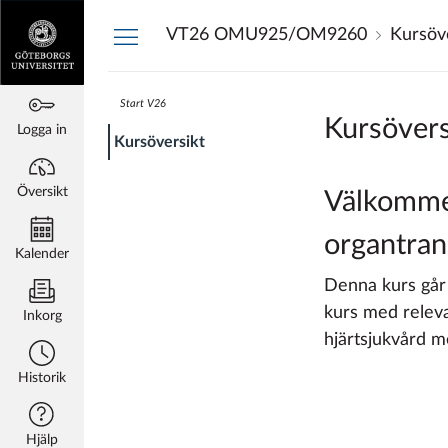
Översikt
VT26 OMU925/OM9260
Kursöv
Start V26
Kursövers
Logga in
Kursöversikt
Översikt
Välkommen
organtran
Kalender
Denna kurs går
kurs med releva
Inkorg
hjärtsjukvård
Historik
Hjälp