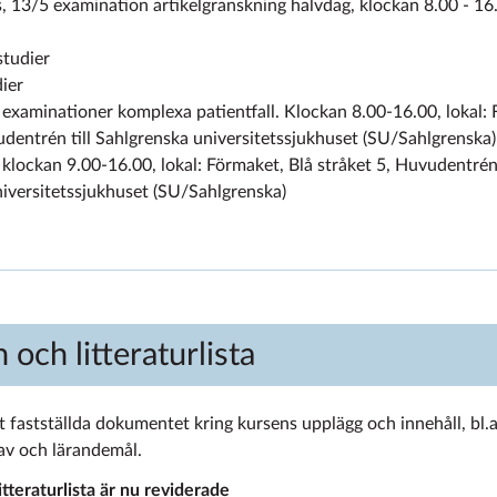
 13/5 examination artikelgranskning halvdag, klockan 8.00 - 16
studier
ier
aminationer komplexa patientfall. Klockan 8.00-16.00, lokal: 
udentrén till Sahlgrenska universitetssjukhuset (SU/Sahlgrenska)
ockan 9.00-16.00, lokal: Förmaket, Blå stråket 5, Huvudentrén 
iversitetssjukhuset (SU/Sahlgrenska)
 och litteraturlista
t fastställda dokumentet kring kursens upplägg och innehåll, bl.a
av och lärandemål.
itteraturlista är nu reviderade