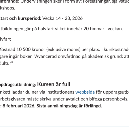
mförande:
Undervisningen sker i form av: Föreläsningar, självstud
kshops.
tart och kursperiod:
Vecka 14 - 23, 2026
tbildningen går på halvfart vilket innebär 20 timmar i veckan.
vfart
 Kostnad 10 500 kronor (exklusive moms) per plats. I kurskostnad
gare ingår boken "Avancerad omvårdnad på akademisk grund: att
Kultur"
Kursen är full
ppdragsutbildning:
kett laddar du ner via institutionens
webbsida
för uppdragsutbi
arbetsgivaren måste skriva under avtalet och bifoga personbevis
 8 februari 2026. Sista anmälningsdag är förlängd.